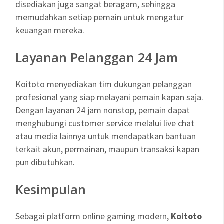
disediakan juga sangat beragam, sehingga
memudahkan setiap pemain untuk mengatur
keuangan mereka.
Layanan Pelanggan 24 Jam
Koitoto menyediakan tim dukungan pelanggan
profesional yang siap melayani pemain kapan saja.
Dengan layanan 24 jam nonstop, pemain dapat
menghubungi customer service melalui live chat
atau media lainnya untuk mendapatkan bantuan
terkait akun, permainan, maupun transaksi kapan
pun dibutuhkan.
Kesimpulan
Sebagai platform online gaming modern,
Koitoto