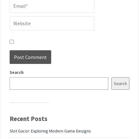
Search
Search
Recent Posts
Slot Gacor: Exploring Modern Game Designs