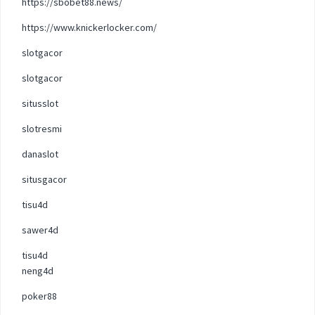
https://sbobet88.news/
https://www.knickerlocker.com/
slotgacor
slotgacor
situsslot
slotresmi
danaslot
situsgacor
tisu4d
sawer4d
tisu4d
neng4d
poker88