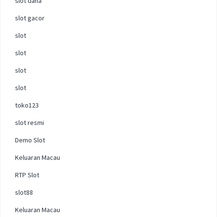
slot dana
slot gacor
slot
slot
slot
slot
toko123
slot resmi
Demo Slot
Keluaran Macau
RTP Slot
slot88
Keluaran Macau