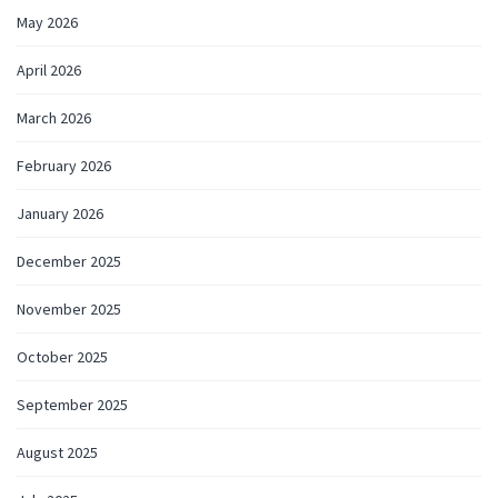
May 2026
April 2026
March 2026
February 2026
January 2026
December 2025
November 2025
October 2025
September 2025
August 2025