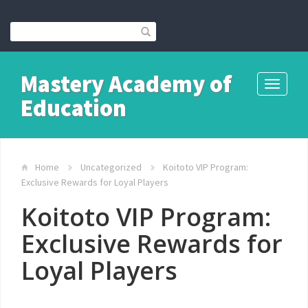
Mastery Academy of
Toggle
Education
navigati
Home
Uncategorized
Koitoto VIP Program:
Exclusive Rewards for Loyal Players
Koitoto VIP Program:
Exclusive Rewards for
Loyal Players