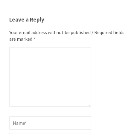
Leave a Reply
Your email address will not be published / Required fields
are marked *