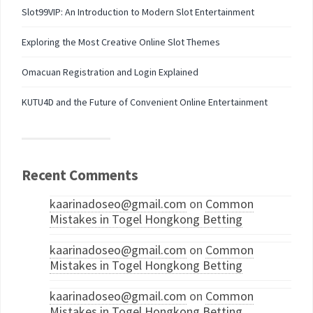
Slot99VIP: An Introduction to Modern Slot Entertainment
Exploring the Most Creative Online Slot Themes
Omacuan Registration and Login Explained
KUTU4D and the Future of Convenient Online Entertainment
Recent Comments
kaarinadoseo@gmail.com
on
Common
Mistakes in Togel Hongkong Betting
kaarinadoseo@gmail.com
on
Common
Mistakes in Togel Hongkong Betting
kaarinadoseo@gmail.com
on
Common
Mistakes in Togel Hongkong Betting